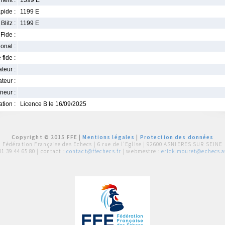
ment :
1399 E
pide :
1199 E
Blitz :
1199 E
Fide :
ional :
 fide :
iateur :
teur :
neur :
iation :
Licence B le 16/09/2025
Copyright © 2015 FFE |
Mentions légales
|
Protection des données
Fédération Française des Echecs |
6 rue de l'Eglise | 92600 ASNIERES SUR SEINE
01 39 44 65 80
| contact :
contact@ffechecs.fr
| webmestre :
erick.mouret@echecs.as