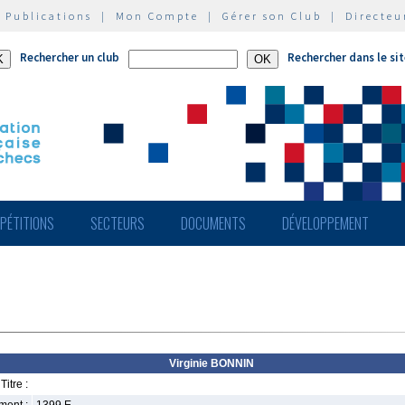
|
Publications
|
Mon Compte
|
Gérer son Club
|
Directeu
Rechercher un club
Rechercher dans le si
PÉTITIONS
SECTEURS
DOCUMENTS
DÉVELOPPEMENT
Virginie BONNIN
Titre :