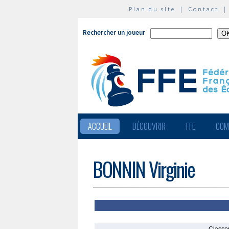
Plan du site
|
Contact
Rechercher un joueur
ACCUEIL
DÉCOUVRIR
FFE
COM
BONNIN Virginie