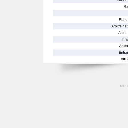
Classe
Ra
Fiche 
Arbitre nat
Arbitre
Init
Anima
Entraî
Affil
tél :