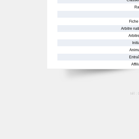
Classe
Ra
Fiche 
Arbitre nat
Arbitre
Init
Anima
Entraî
Affil
tél :