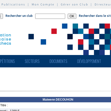
|
Publications
|
Mon Compte
|
Gérer son Club
|
Directeu
Rechercher un club
Rechercher dans le si
PÉTITIONS
SECTEURS
DOCUMENTS
DÉVELOPPEMENT
Maiwenn DECOUHON
Titre :