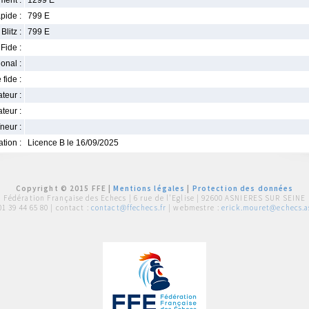
ment :
1299 E
pide :
799 E
Blitz :
799 E
Fide :
ional :
 fide :
iateur :
teur :
neur :
iation :
Licence B le 16/09/2025
Copyright © 2015 FFE |
Mentions légales
|
Protection des données
Fédération Française des Echecs |
6 rue de l'Eglise | 92600 ASNIERES SUR SEINE
01 39 44 65 80
| contact :
contact@ffechecs.fr
| webmestre :
erick.mouret@echecs.as