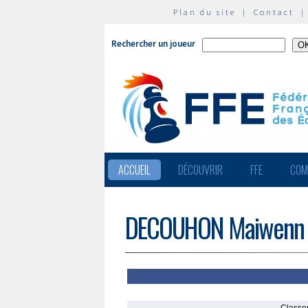
Plan du site
|
Contact
Rechercher un joueur
ACCUEIL
DÉCOUVRIR
FFE
COM
DECOUHON Maiwenn