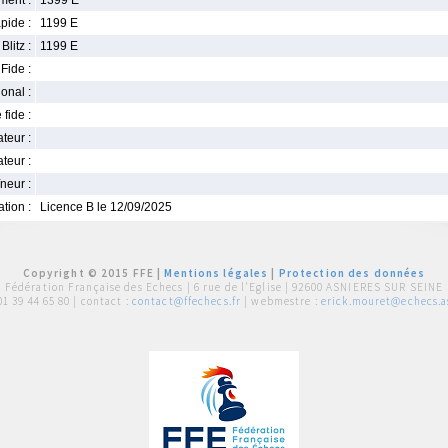
ment :
1399 E
pide :
1199 E
Blitz :
1199 E
Fide :
ional :
 fide :
iateur :
teur :
neur :
iation :
Licence B le 12/09/2025
Copyright © 2015 FFE |
Mentions légales
|
Protection des données
Fédération Française des Echecs |
6 rue de l'Eglise | 92600 ASNIERES SUR SEINE
01 39 44 65 80
| contact :
contact@ffechecs.fr
| webmestre :
erick.mouret@echecs.as