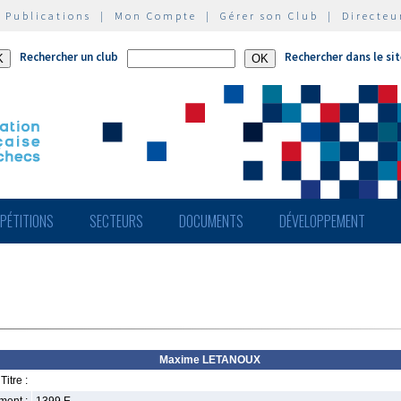
|
Publications
|
Mon Compte
|
Gérer son Club
|
Directeu
Rechercher un club
Rechercher dans le si
PÉTITIONS
SECTEURS
DOCUMENTS
DÉVELOPPEMENT
Maxime LETANOUX
Titre :