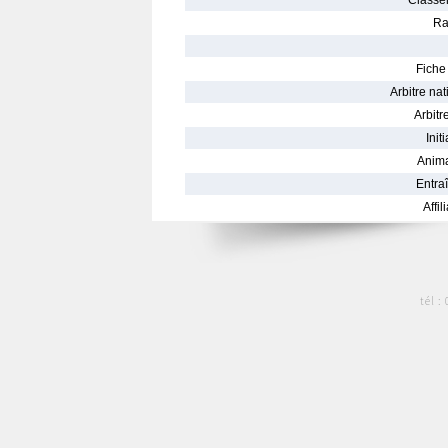
Classe
Ra
Fiche 
Arbitre nat
Arbitre
Init
Anima
Entraî
Affil
tél :