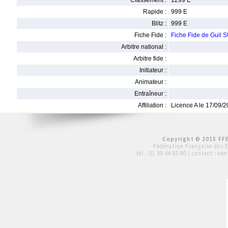
Classement :
1299 E
Rapide :
999 E
Blitz :
999 E
Fiche Fide :
Fiche Fide de Guil
Arbitre national :
Arbitre fide :
Initiateur :
Animateur :
Entraîneur :
Affiliation :
Licence A le 17/09/
Copyright © 2015 FFE
Fédération Française des 
tél :
01 39 44 65 80
| contact :
con