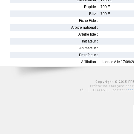
Classement :
1299 E
Rapide :
799 E
Blitz :
799 E
Fiche Fide :
Arbitre national :
Arbitre fide :
Initiateur :
Animateur :
Entraîneur :
Affiliation :
Licence A le 17/09/
Copyright © 2015 FFE
Fédération Française des 
tél :
01 39 44 65 80
| contact :
con