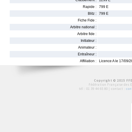
Classement :
1299 E
Rapide :
799 E
Blitz :
799 E
Fiche Fide :
Arbitre national :
Arbitre fide :
Initiateur :
Animateur :
Entraîneur :
Affiliation :
Licence A le 17/09/
Copyright © 2015 FFE
Fédération Française des 
tél :
01 39 44 65 80
| contact :
con