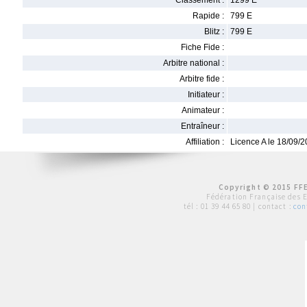
Classement :
1299 E
Rapide :
799 E
Blitz :
799 E
Fiche Fide :
Arbitre national :
Arbitre fide :
Initiateur :
Animateur :
Entraîneur :
Affiliation :
Licence A le 18/09/
Copyright © 2015 FFE
Fédération Française des 
tél :
01 39 44 65 80
| contact :
con