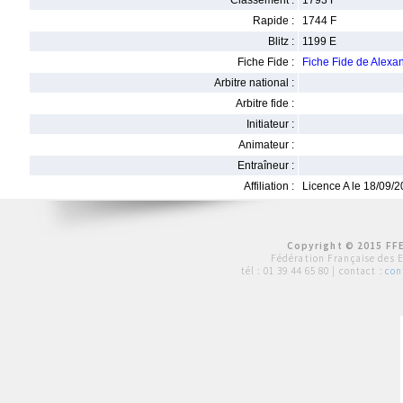
Classement :
1793 F
Rapide :
1744 F
Blitz :
1199 E
Fiche Fide :
Fiche Fide de Ale
Arbitre national :
Arbitre fide :
Initiateur :
Animateur :
Entraîneur :
Affiliation :
Licence A le 18/09/
Copyright © 2015 FFE
Fédération Française des 
tél :
01 39 44 65 80
| contact :
con