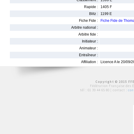
Classement :
1399 E
Rapide :
1405 F
Blitz :
1199 E
Fiche Fide :
Fiche Fide de Tho
Arbitre national :
Arbitre fide :
Initiateur :
Animateur :
Entraîneur :
Affiliation :
Licence A le 20/09/
Copyright © 2015 FFE
Fédération Française des 
tél :
01 39 44 65 80
| contact :
con