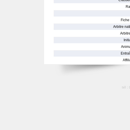
Classe
Ra
Fiche 
Arbitre nat
Arbitre
Init
Anima
Entraî
Affil
tél :