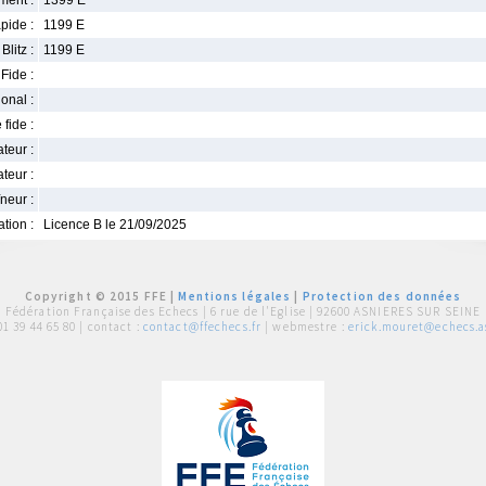
ment :
1399 E
pide :
1199 E
Blitz :
1199 E
Fide :
ional :
 fide :
iateur :
teur :
neur :
iation :
Licence B le 21/09/2025
Copyright © 2015 FFE |
Mentions légales
|
Protection des données
Fédération Française des Echecs |
6 rue de l'Eglise | 92600 ASNIERES SUR SEINE
01 39 44 65 80
| contact :
contact@ffechecs.fr
| webmestre :
erick.mouret@echecs.as