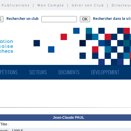
|
Publications
|
Mon Compte
|
Gérer son Club
|
Directeu
Rechercher un club
Rechercher dans le si
PÉTITIONS
SECTEURS
DOCUMENTS
DÉVELOPPEMENT
Jean-Claude PAUL
Titre :