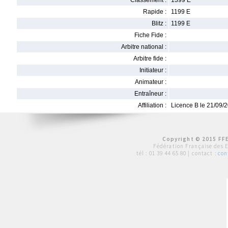
Classement :
1399 E
Rapide :
1199 E
Blitz :
1199 E
Fiche Fide :
Arbitre national :
Arbitre fide :
Initiateur :
Animateur :
Entraîneur :
Affiliation :
Licence B le 21/09/
Copyright © 2015 FFE
Fédération Française des 
tél :
01 39 44 65 80
| contact :
con