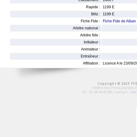
Classement :
1466 F
Rapide :
1199 E
Blitz :
1199 E
Fiche Fide :
Fiche Fide de Alb
Arbitre national :
Arbitre fide :
Initiateur :
Animateur :
Entraîneur :
Affiliation :
Licence A le 23/09/
Copyright © 2015 FFE
Fédération Française des 
tél :
01 39 44 65 80
| contact :
con