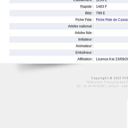
Classement :
1299 E
Rapide :
1483 F
Blitz :
799 E
Fiche Fide :
Fiche Fide de Cas
Arbitre national :
Arbitre fide :
Initiateur :
Animateur :
Entraîneur :
Affiliation :
Licence A le 23/09/
Copyright © 2015 FFE
Fédération Française des 
tél :
01 39 44 65 80
| contact :
con