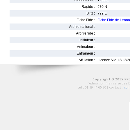
Classement :
1299 E
Rapide :
970 N
Blitz :
799 E
Fiche Fide :
Fiche Fide de Lenn
Arbitre national :
Arbitre fide :
Initiateur :
Animateur :
Entraîneur :
Affiliation :
Licence A le 12/12/
Copyright © 2015 FFE
Fédération Française des 
tél :
01 39 44 65 80
| contact :
con