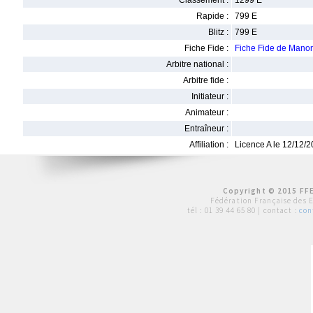
Classement :
1299 E
Rapide :
799 E
Blitz :
799 E
Fiche Fide :
Fiche Fide de Man
Arbitre national :
Arbitre fide :
Initiateur :
Animateur :
Entraîneur :
Affiliation :
Licence A le 12/12/
Copyright © 2015 FFE
Fédération Française des 
tél :
01 39 44 65 80
| contact :
con