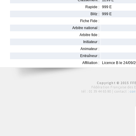
Classement :
1299 E
Rapide :
999 E
Blitz :
999 E
Fiche Fide :
Arbitre national :
Arbitre fide :
Initiateur :
Animateur :
Entraîneur :
Affiliation :
Licence B le 24/09/
Copyright © 2015 FFE
Fédération Française des 
tél :
01 39 44 65 80
| contact :
con