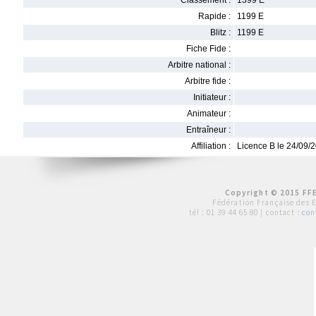
Classement :
1399 E
Rapide :
1199 E
Blitz :
1199 E
Fiche Fide :
Arbitre national :
Arbitre fide :
Initiateur :
Animateur :
Entraîneur :
Affiliation :
Licence B le 24/09/
Copyright © 2015 FFE
Fédération Française des 
tél :
01 39 44 65 80
| contact :
con