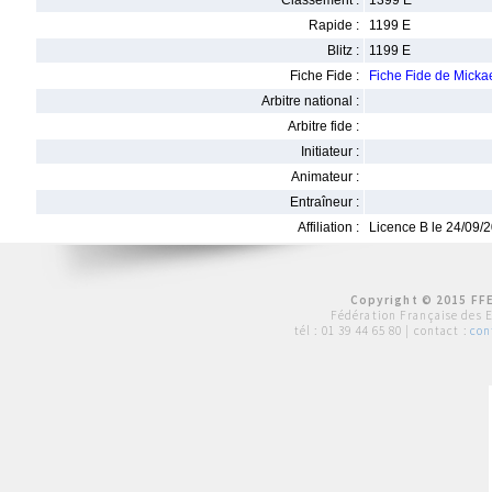
Classement :
1399 E
Rapide :
1199 E
Blitz :
1199 E
Fiche Fide :
Fiche Fide de Micka
Arbitre national :
Arbitre fide :
Initiateur :
Animateur :
Entraîneur :
Affiliation :
Licence B le 24/09/
Copyright © 2015 FFE
Fédération Française des 
tél :
01 39 44 65 80
| contact :
con