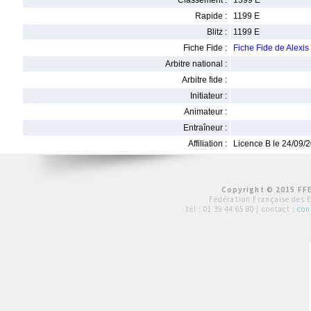
Classement :
1399 E
Rapide :
1199 E
Blitz :
1199 E
Fiche Fide :
Fiche Fide de Alex
Arbitre national :
Arbitre fide :
Initiateur :
Animateur :
Entraîneur :
Affiliation :
Licence B le 24/09/
Copyright © 2015 FFE
Fédération Française des 
tél :
01 39 44 65 80
| contact :
con