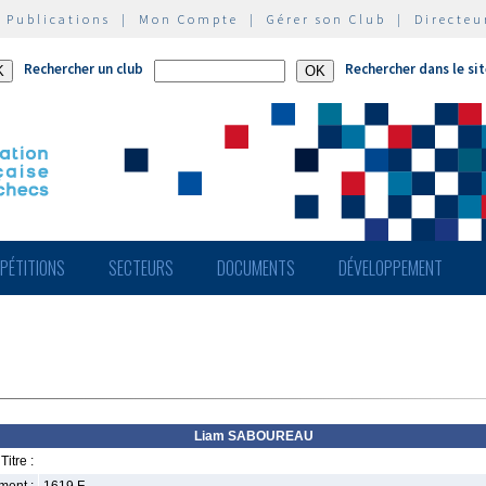
|
Publications
|
Mon Compte
|
Gérer son Club
|
Directeu
Rechercher un club
Rechercher dans le si
PÉTITIONS
SECTEURS
DOCUMENTS
DÉVELOPPEMENT
Liam SABOUREAU
Titre :