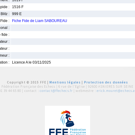
ment :
1619 F
pide :
1516 F
Blitz :
999 E
Fide :
Fiche Fide de Liam SABOUREAU
ional :
 fide :
iateur :
teur :
neur :
iation :
Licence A le 03/11/2025
Copyright © 2015 FFE |
Mentions légales
|
Protection des données
Fédération Française des Echecs |
6 rue de l'Eglise | 92600 ASNIERES SUR SEINE
01 39 44 65 80
| contact :
contact@ffechecs.fr
| webmestre :
erick.mouret@echecs.as