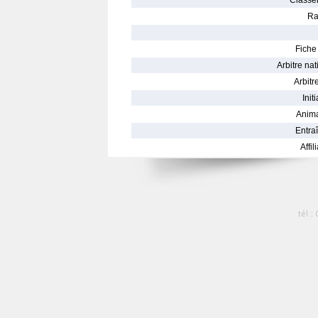
Classe
Ra
Fiche 
Arbitre nat
Arbitre
Init
Anima
Entraî
Affil
tél :