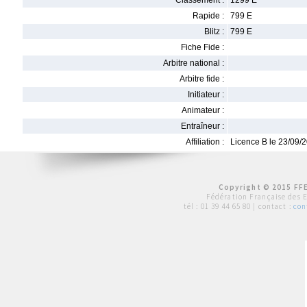
Classement :
1299 E
Rapide :
799 E
Blitz :
799 E
Fiche Fide :
Arbitre national :
Arbitre fide :
Initiateur :
Animateur :
Entraîneur :
Affiliation :
Licence B le 23/09/
Copyright © 2015 FFE
Fédération Française des 
tél :
01 39 44 65 80
| contact :
con