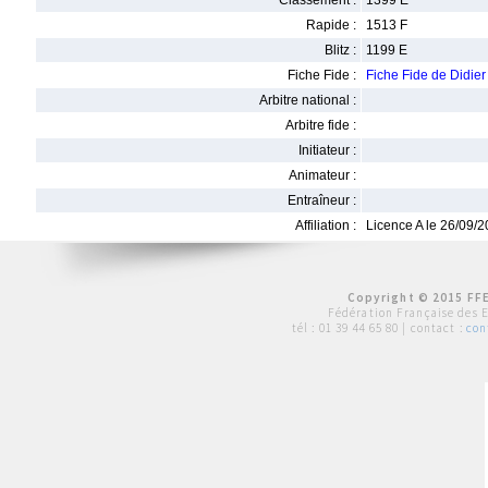
Classement :
1399 E
Rapide :
1513 F
Blitz :
1199 E
Fiche Fide :
Fiche Fide de Didi
Arbitre national :
Arbitre fide :
Initiateur :
Animateur :
Entraîneur :
Affiliation :
Licence A le 26/09/
Copyright © 2015 FFE
Fédération Française des 
tél :
01 39 44 65 80
| contact :
con