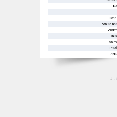
Classe
Ra
Fiche 
Arbitre nat
Arbitre
Init
Anima
Entraî
Affil
tél :