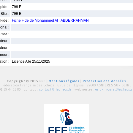
ment :
1299 E
pide :
799 E
Blitz :
799 E
Fide :
Fiche Fide de Mohammed AIT ABDERRAHMAN
ional :
 fide :
iateur :
teur :
neur :
iation :
Licence A le 25/11/2025
Copyright © 2015 FFE |
Mentions légales
|
Protection des données
Fédération Française des Echecs |
6 rue de l'Eglise | 92600 ASNIERES SUR SEINE
01 39 44 65 80
| contact :
contact@ffechecs.fr
| webmestre :
erick.mouret@echecs.as