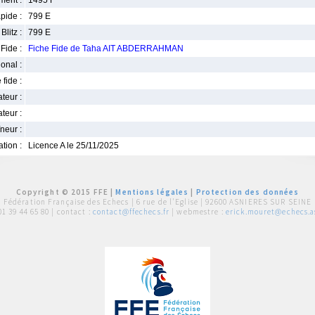
ment :
1495 F
pide :
799 E
Blitz :
799 E
Fide :
Fiche Fide de Taha AIT ABDERRAHMAN
ional :
 fide :
iateur :
teur :
neur :
iation :
Licence A le 25/11/2025
Copyright © 2015 FFE |
Mentions légales
|
Protection des données
Fédération Française des Echecs |
6 rue de l'Eglise | 92600 ASNIERES SUR SEINE
01 39 44 65 80
| contact :
contact@ffechecs.fr
| webmestre :
erick.mouret@echecs.as