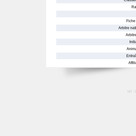
Classe
Ra
Fiche 
Arbitre nat
Arbitre
Init
Anima
Entraî
Affil
tél :