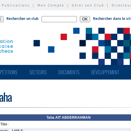
|
Publications
|
Mon Compte
|
Gérer son Club
|
Directeu
Rechercher un club
Rechercher dans le si
PÉTITIONS
SECTEURS
DOCUMENTS
DÉVELOPPEMENT
aha
Taha AIT ABDERRAHMAN
Titre :