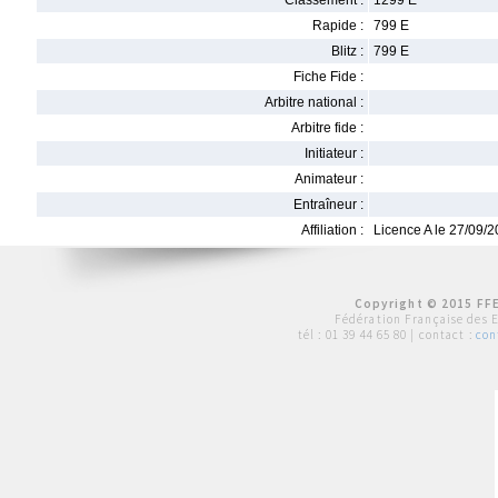
Classement :
1299 E
Rapide :
799 E
Blitz :
799 E
Fiche Fide :
Arbitre national :
Arbitre fide :
Initiateur :
Animateur :
Entraîneur :
Affiliation :
Licence A le 27/09/
Copyright © 2015 FFE
Fédération Française des 
tél :
01 39 44 65 80
| contact :
con