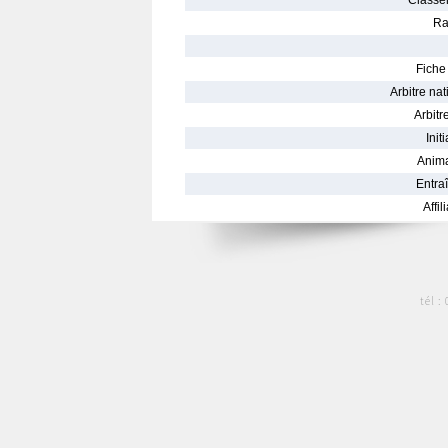
Classe
Ra
Fiche 
Arbitre nat
Arbitre
Init
Anima
Entraî
Affil
tél :