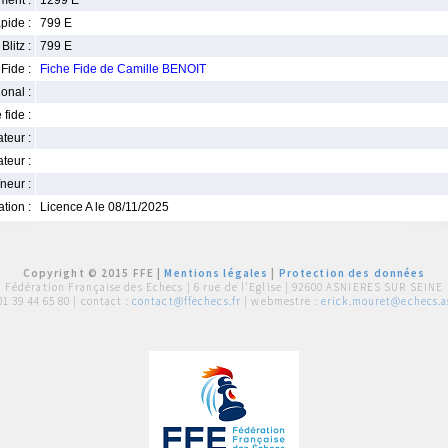
ment :
1299 E
pide :
799 E
Blitz :
799 E
Fide :
Fiche Fide de Camille BENOIT
ional :
 fide :
iateur :
teur :
neur :
iation :
Licence A le 08/11/2025
Copyright © 2015 FFE |
Mentions légales
|
Protection des données
Fédération Française des Echecs |
6 rue de l'Eglise | 92600 ASNIERES SUR SEINE
01 39 44 65 80
| contact :
contact@ffechecs.fr
| webmestre :
erick.mouret@echecs.as