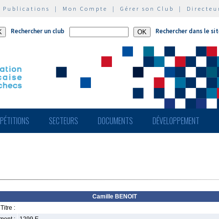
|
Publications
|
Mon Compte
|
Gérer son Club
|
Directeu
Rechercher un club
Rechercher dans le si
PÉTITIONS
SECTEURS
DOCUMENTS
DÉVELOPPEMENT
Camille BENOIT
Titre :