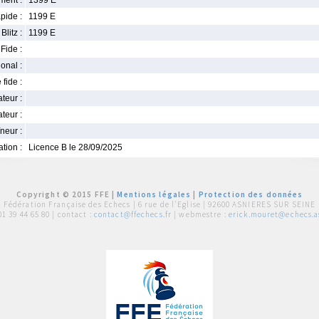
ment :
1399 E
pide :
1199 E
Blitz :
1199 E
Fide :
ional :
 fide :
iateur :
teur :
neur :
iation :
Licence B le 28/09/2025
Copyright © 2015 FFE |
Mentions légales
|
Protection des données
Fédération Française des Echecs |
6 rue de l'Eglise | 92600 ASNIERES SUR SEINE
01 39 44 65 80
| contact :
contact@ffechecs.fr
| webmestre :
erick.mouret@echecs.as