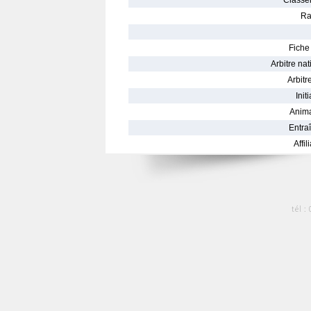
Classe
Ra
Fiche 
Arbitre nat
Arbitre
Init
Anima
Entraî
Affil
tél :