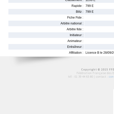
Classement :
1299 E
Rapide :
799 E
Blitz :
799 E
Fiche Fide :
Arbitre national :
Arbitre fide :
Initiateur :
Animateur :
Entraîneur :
Affiliation :
Licence B le 28/09/
Copyright © 2015 FFE
Fédération Française des 
tél :
01 39 44 65 80
| contact :
con