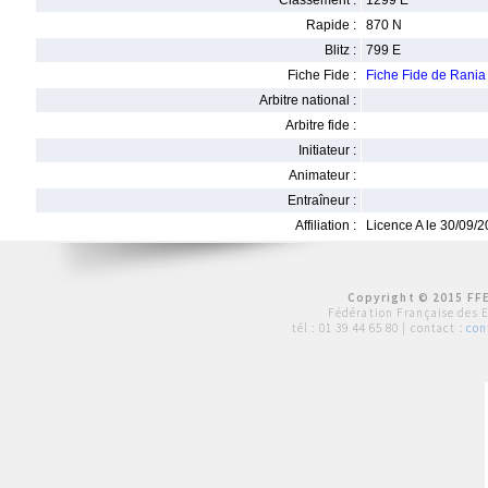
Classement :
1299 E
Rapide :
870 N
Blitz :
799 E
Fiche Fide :
Fiche Fide de Ran
Arbitre national :
Arbitre fide :
Initiateur :
Animateur :
Entraîneur :
Affiliation :
Licence A le 30/09/
Copyright © 2015 FFE
Fédération Française des 
tél :
01 39 44 65 80
| contact :
con