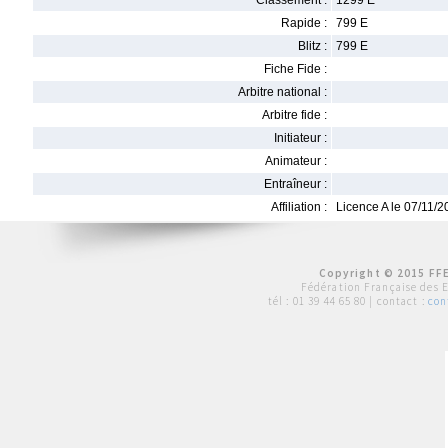
Classement :
1299 E
Rapide :
799 E
Blitz :
799 E
Fiche Fide :
Arbitre national :
Arbitre fide :
Initiateur :
Animateur :
Entraîneur :
Affiliation :
Licence A le 07/11/
Copyright © 2015 FFE
Fédération Française des 
tél :
01 39 44 65 80
| contact :
con