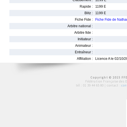
Classement :
1299 E
Rapide :
1199 E
Blitz :
1199 E
Fiche Fide :
Fiche Fide de Nath
Arbitre national :
Arbitre fide :
Initiateur :
Animateur :
Entraîneur :
Affiliation :
Licence A le 02/10/
Copyright © 2015 FFE
Fédération Française des 
tél :
01 39 44 65 80
| contact :
con