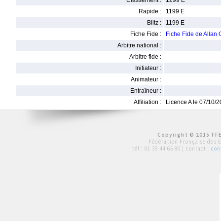
Classement :
1299 E
Rapide :
1199 E
Blitz :
1199 E
Fiche Fide :
Fiche Fide de Alla
Arbitre national :
Arbitre fide :
Initiateur :
Animateur :
Entraîneur :
Affiliation :
Licence A le 07/10/
Copyright © 2015 FFE
Fédération Française des 
tél :
01 39 44 65 80
| contact :
con