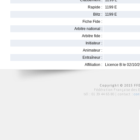
Classement :
1299 E
Rapide :
1199 E
Blitz :
1199 E
Fiche Fide :
Arbitre national :
Arbitre fide :
Initiateur :
Animateur :
Entraîneur :
Affiliation :
Licence B le 02/10/
Copyright © 2015 FFE
Fédération Française des 
tél :
01 39 44 65 80
| contact :
con