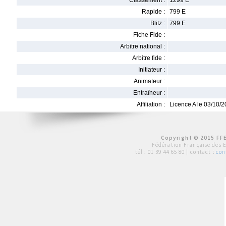
Classement :
1299 E
Rapide :
799 E
Blitz :
799 E
Fiche Fide :
Arbitre national :
Arbitre fide :
Initiateur :
Animateur :
Entraîneur :
Affiliation :
Licence A le 03/10/
Copyright © 2015 FFE
Fédération Française des 
tél :
01 39 44 65 80
| contact :
con