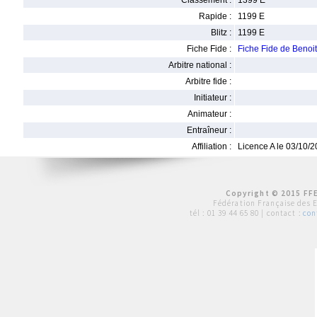
Classement :
1399 E
Rapide :
1199 E
Blitz :
1199 E
Fiche Fide :
Fiche Fide de Beno
Arbitre national :
Arbitre fide :
Initiateur :
Animateur :
Entraîneur :
Affiliation :
Licence A le 03/10/
Copyright © 2015 FFE
Fédération Française des 
tél :
01 39 44 65 80
| contact :
con