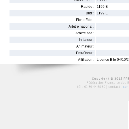
Classement :
1399 E
Rapide :
1199 E
Blitz :
1199 E
Fiche Fide :
Arbitre national :
Arbitre fide :
Initiateur :
Animateur :
Entraîneur :
Affiliation :
Licence B le 04/10/
Copyright © 2015 FFE
Fédération Française des 
tél :
01 39 44 65 80
| contact :
con