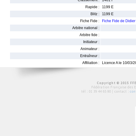
Classement :
1481 F
Rapide :
1199 E
Blitz :
1199 E
Fiche Fide :
Fiche Fide de Didi
Arbitre national :
Arbitre fide :
Initiateur :
Animateur :
Entraîneur :
Affiliation :
Licence A le 10/03/
Copyright © 2015 FFE
Fédération Française des 
tél :
01 39 44 65 80
| contact :
con