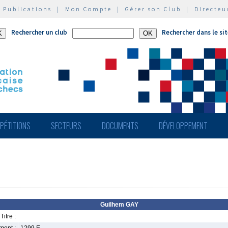
|
Publications
|
Mon Compte
|
Gérer son Club
|
Directeu
Rechercher un club
Rechercher dans le si
PÉTITIONS
SECTEURS
DOCUMENTS
DÉVELOPPEMENT
Guilhem GAY
Titre :