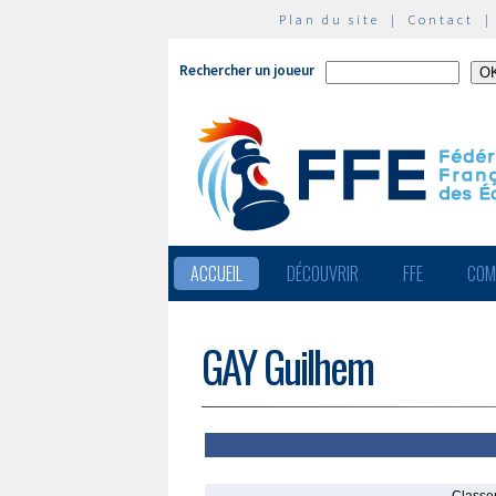
Plan du site
|
Contact
Rechercher un joueur
ACCUEIL
DÉCOUVRIR
FFE
COM
GAY Guilhem