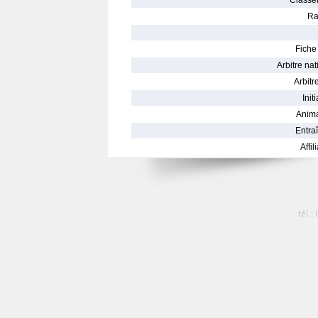
Classe
Ra
Fiche 
Arbitre nat
Arbitre
Init
Anima
Entraî
Affil
tél :