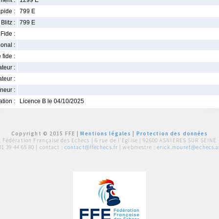
ment :
1299 E
pide :
799 E
Blitz :
799 E
Fide :
ional :
 fide :
iateur :
teur :
neur :
iation :
Licence B le 04/10/2025
Copyright © 2015 FFE |
Mentions légales
|
Protection des données
Fédération Française des Echecs |
6 rue de l'Eglise | 92600 ASNIERES SUR SEINE
01 39 44 65 80
| contact :
contact@ffechecs.fr
| webmestre :
erick.mouret@echecs.as