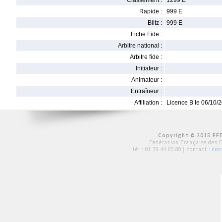
Classement :
1299 E
Rapide :
999 E
Blitz :
999 E
Fiche Fide :
Arbitre national :
Arbitre fide :
Initiateur :
Animateur :
Entraîneur :
Affiliation :
Licence B le 06/10/
Copyright © 2015 FFE
Fédération Française des 
tél :
01 39 44 65 80
| contact :
con