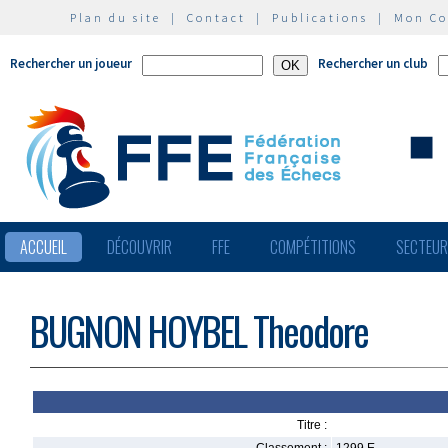
Plan du site
|
Contact
|
Publications
|
Mon C
Rechercher un joueur
Rechercher un club
ACCUEIL
DÉCOUVRIR
FFE
COMPÉTITIONS
SECTEU
BUGNON HOYBEL Theodore
Titre :