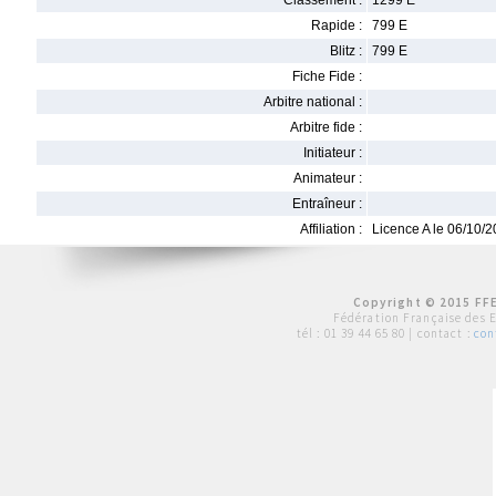
Classement :
1299 E
Rapide :
799 E
Blitz :
799 E
Fiche Fide :
Arbitre national :
Arbitre fide :
Initiateur :
Animateur :
Entraîneur :
Affiliation :
Licence A le 06/10/
Copyright © 2015 FFE
Fédération Française des 
tél :
01 39 44 65 80
| contact :
con