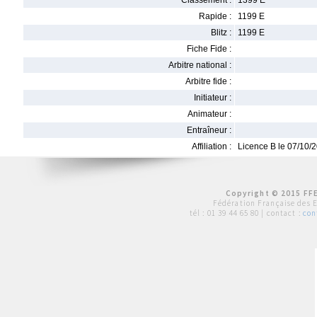
Classement :
1399 E
Rapide :
1199 E
Blitz :
1199 E
Fiche Fide :
Arbitre national :
Arbitre fide :
Initiateur :
Animateur :
Entraîneur :
Affiliation :
Licence B le 07/10/
Copyright © 2015 FFE
Fédération Française des 
tél :
01 39 44 65 80
| contact :
con