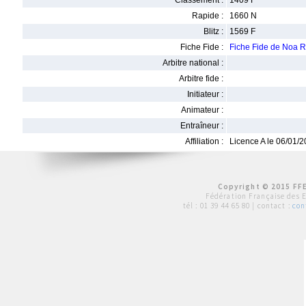
Classement :
1409 F
Rapide :
1660 N
Blitz :
1569 F
Fiche Fide :
Fiche Fide de Noa
Arbitre national :
Arbitre fide :
Initiateur :
Animateur :
Entraîneur :
Affiliation :
Licence A le 06/01/
Copyright © 2015 FFE
Fédération Française des 
tél :
01 39 44 65 80
| contact :
con