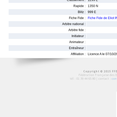
Classement :
1299 E
Rapide :
1350 N
Blitz :
999 E
Fiche Fide :
Fiche Fide de Eliot
Arbitre national :
Arbitre fide :
Initiateur :
Animateur :
Entraîneur :
Affiliation :
Licence A le 07/10/
Copyright © 2015 FFE
Fédération Française des 
tél :
01 39 44 65 80
| contact :
con