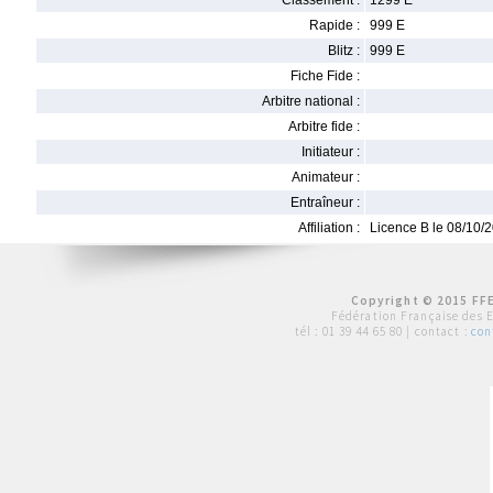
Classement :
1299 E
Rapide :
999 E
Blitz :
999 E
Fiche Fide :
Arbitre national :
Arbitre fide :
Initiateur :
Animateur :
Entraîneur :
Affiliation :
Licence B le 08/10/
Copyright © 2015 FFE
Fédération Française des 
tél :
01 39 44 65 80
| contact :
con