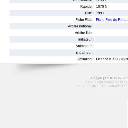
Classement :
1299 E
Rapide :
1070 N
Blitz :
799 E
Fiche Fide :
Fiche Fide de Roha
Arbitre national :
Arbitre fide :
Initiateur :
Animateur :
Entraîneur :
Affiliation :
Licence A le 08/10/
Copyright © 2015 FFE
Fédération Française des 
tél :
01 39 44 65 80
| contact :
con