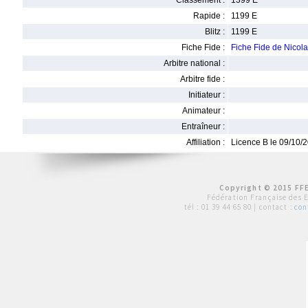
Classement :
1399 E
Rapide :
1199 E
Blitz :
1199 E
Fiche Fide :
Fiche Fide de Nic
Arbitre national :
Arbitre fide :
Initiateur :
Animateur :
Entraîneur :
Affiliation :
Licence B le 09/10/
Copyright © 2015 FFE
Fédération Française des 
tél :
01 39 44 65 80
| contact :
con