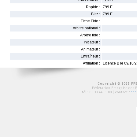
Classement :
1299 E
Rapide :
799 E
Blitz :
799 E
Fiche Fide :
Arbitre national :
Arbitre fide :
Initiateur :
Animateur :
Entraîneur :
Affiliation :
Licence B le 09/10/
Copyright © 2015 FFE
Fédération Française des 
tél :
01 39 44 65 80
| contact :
con