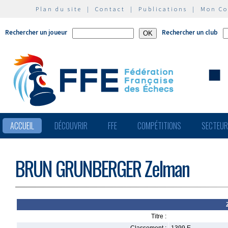
Plan du site
|
Contact
|
Publications
|
Mon C
Rechercher un joueur
Rechercher un club
ACCUEIL
DÉCOUVRIR
FFE
COMPÉTITIONS
SECTEU
BRUN GRUNBERGER Zelman
Titre :