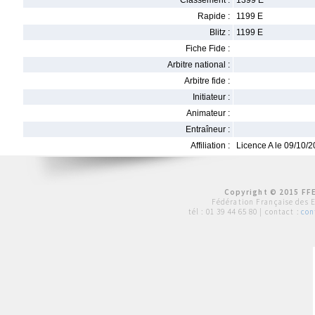
Classement :
1399 E
Rapide :
1199 E
Blitz :
1199 E
Fiche Fide :
Arbitre national :
Arbitre fide :
Initiateur :
Animateur :
Entraîneur :
Affiliation :
Licence A le 09/10/
Copyright © 2015 FFE
Fédération Française des 
tél :
01 39 44 65 80
| contact :
con