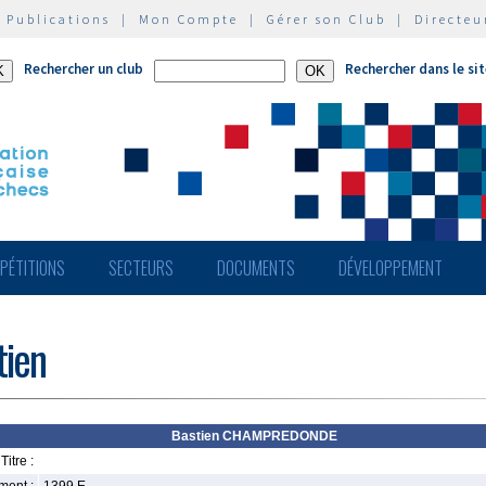
|
Publications
|
Mon Compte
|
Gérer son Club
|
Directeu
Rechercher un club
Rechercher dans le si
PÉTITIONS
SECTEURS
DOCUMENTS
DÉVELOPPEMENT
ien
Bastien CHAMPREDONDE
Titre :