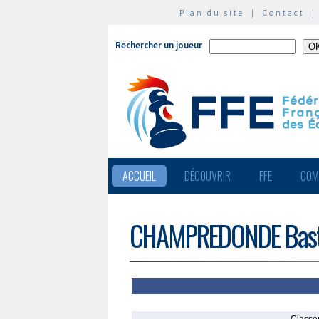
Plan du site
|
Contact
Rechercher un joueur
ACCUEIL
DÉCOUVRIR
FFE
COM
CHAMPREDONDE Bast