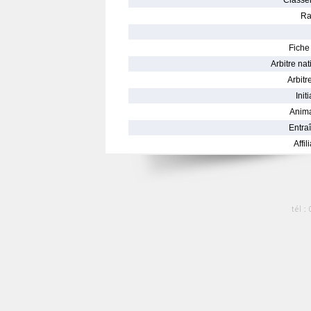
Classe
Ra
Fiche 
Arbitre nat
Arbitre
Init
Anima
Entraî
Affil
tél :