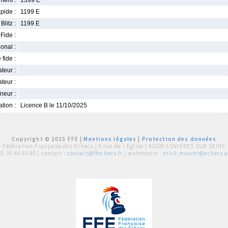
ment :
1399 E
pide :
1199 E
Blitz :
1199 E
Fide :
ional :
 fide :
iateur :
teur :
neur :
iation :
Licence B le 11/10/2025
Copyright © 2015 FFE |
Mentions légales
|
Protection des données
Fédération Française des Echecs |
6 rue de l'Eglise | 92600 ASNIERES SUR SEINE
01 39 44 65 80
| contact :
contact@ffechecs.fr
| webmestre :
erick.mouret@echecs.as