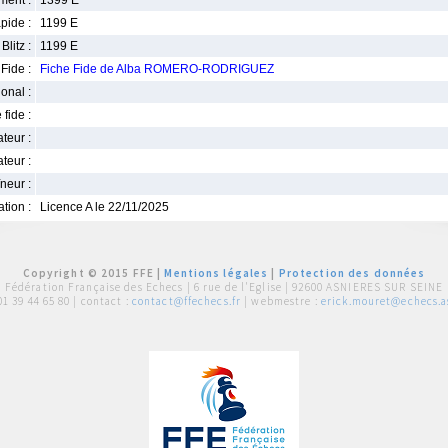
ment :
1399 E
pide :
1199 E
Blitz :
1199 E
Fide :
Fiche Fide de Alba ROMERO-RODRIGUEZ
ional :
 fide :
iateur :
teur :
neur :
iation :
Licence A le 22/11/2025
Copyright © 2015 FFE |
Mentions légales
|
Protection des données
Fédération Française des Echecs |
6 rue de l'Eglise | 92600 ASNIERES SUR SEINE
01 39 44 65 80
| contact :
contact@ffechecs.fr
| webmestre :
erick.mouret@echecs.as