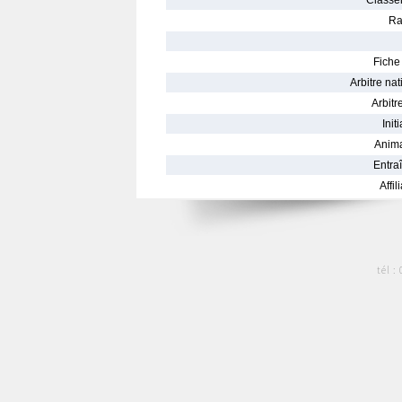
Classe
Ra
Fiche 
Arbitre nat
Arbitre
Init
Anima
Entraî
Affil
tél :