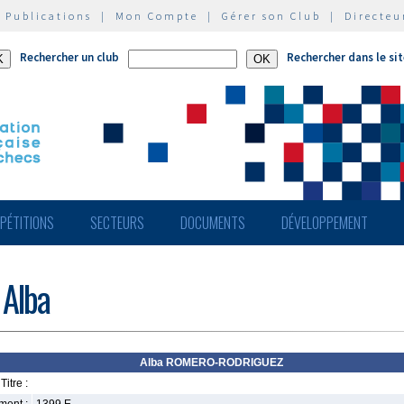
|
Publications
|
Mon Compte
|
Gérer son Club
|
Directeu
Rechercher un club
Rechercher dans le si
PÉTITIONS
SECTEURS
DOCUMENTS
DÉVELOPPEMENT
Alba
Alba ROMERO-RODRIGUEZ
Titre :